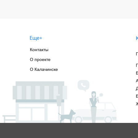
Еще+
Контакты
О проекте
О Калачинске
А
Е