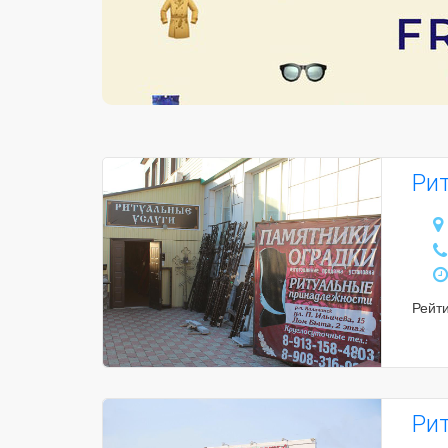
Ри
Рейт
Ри