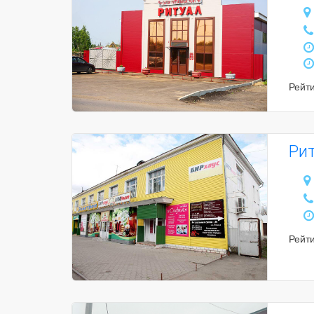
Рейт
Ри
Рейт