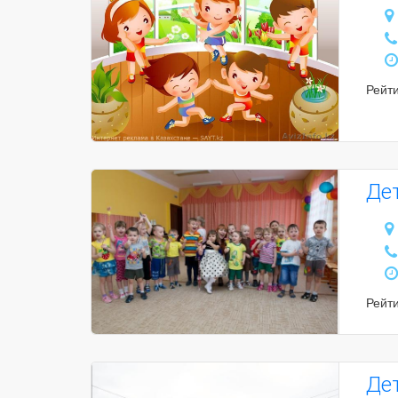
Рейт
Де
Рейт
Де