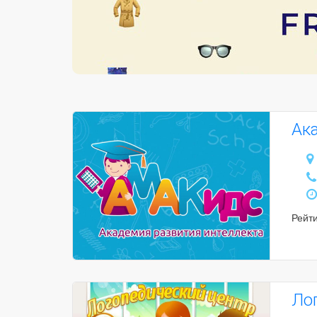
Ак
Рейт
Ло