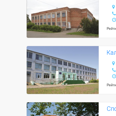
Рейт
Ка
Рейт
Сп