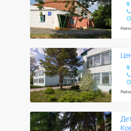
Рейт
Це
Рейт
Де
Ко