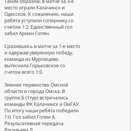
Таким образом, в матче за 3-е
место играли Калачинск и
Одесское. К сожалению, наши
ребята уступили сопернику со
счетом 1:2. Единственный гол
забил Армен Гопян.
Сразившись в матче за 1-е место
и одержав уверенную победу,
команда из Муромцево
вытеснила Горьковское со
счетом всего 1:0.
Зимнее первенство Омской
области и города Омска. В
группе Б (1тур) встречались
команды ФК Калачинск и ОмГАУ.
По итогу наши ребята победили
1:0. Гол забил Гопян А.
Результативная передача
Васильева Д.