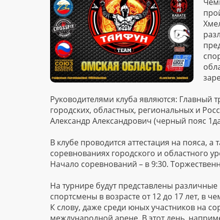
Чем
прой
Хмел
разл
пре
спо
обл
заре
Руководителями клуба являются: Главный т
городских, областных, региональных и Рос
Александр Александрович (черный пояс 1да
В клубе проводится аттестация на пояса, а
соревнованиях городского и областного ур
Начало соревнований – в 9:30. Торжественно
На турнире будут представлены различные к
спортсмены в возрасте от 12 до 17 лет, в че
К слову, даже среди юных участников на со
международной арене. В этот день, наприм