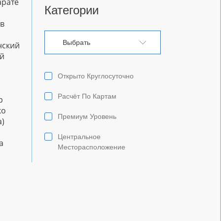
арате
Категории
ов
Выбрать
нский
ой
Открыто Круглосуточно
Расчёт По Картам
р
ко
Премиум Уровень
а)
Центральное
а
Месторасположение