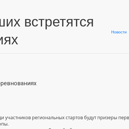
ших встретятся
Новости
иях
оревнованиях
ди участников региональных стартов будут призеры пер
опы.