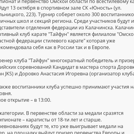
пионат и первенство Омской области по всестилевому к
дут 13 октября в спортивном зале СК «Юность» (ул.
ьницкого, 223). Турнир соберет около 300 воспитанник
ичных школ и секций региона. Среди участников будут и
дставители отделения федерации из Калачинска. Калачи
ртивный клуб карате "Тайфун" является филиалом "Омск
астной федерации стилевого карате" которая уже
комендовала себя как в России так и в Европе.
ренер клуба "Тайфун" многократный победитель и призе
сийских соревнований Кандидат в мастера спорта Доров
н JKS) и Доровко Анастасия Игоревна (организатор клуб
 также воспитанники клуба успешно принимают участия н
овня.
е открытие – в 13:00.
атегории. В первенстве области за медали сразятся
мпионате – каратисты от 18-ти лет и старше.
ревнованиях будут те, кто уже выигрывает медали на
ер, на площадку выйдут призер первенства Европы и