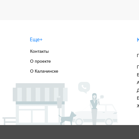
Еще+
Контакты
О проекте
О Калачинске
А
Е