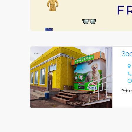
Зо
Рейт